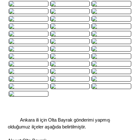
Ankara ili için Olta Bayrak gönderimi yapmış
olduğumuz ilçeler aşağıda belirtilmiştir.