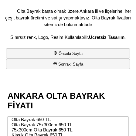
Olta Bayrak başta olmak üzere Ankara ili ve ilçelerine her
çeşit bayrak üretimi ve satışı yapmaktayız. Olta Bayrak fiyatları
sitemizde bulunmaktadır
Sınırsız renk, Logo, Resim Kullanılabilir.
Ücretsiz Tasarım
.
Önceki Sayfa
Sonraki Sayfa
ANKARA OLTA BAYRAK
FİYATI
Olta Bayrak 650 TL.
Olta Bayrak 75x300cm 650 TL.
75x300cm Olta Bayrak 650 TL.
Klasik Olta Bayrak 650 TL.