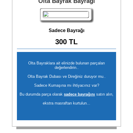
Olta Bayrak Bayrağı
Sadece Bayrağı
300 TL
Olta Bayraklara ait elinizde bulunan parçaları
değerlendirin..
Olta Bayrak Dubası ve Direğiniz duruyor mu..
Sadece Kumaşına mı ihtiyacınız var?
Bu durumda parça olarak
sadece bayrağını
satın alın,
ekstra masraftan kurtulun...