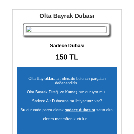
Olta Bayrak Dubası
Sadece Dubası
150 TL
Olta Bayraklara ait elinizde bulunan parçaları
değerlendirin..
Olta Bayrak Direği ve Kumaşınız duruyor mu..
Sadece Alt Dubasına mı ihtiyacınız var?
Bu durumda parça olarak
sadece dubasını
satın alın,
ekstra masraftan kurtulun...