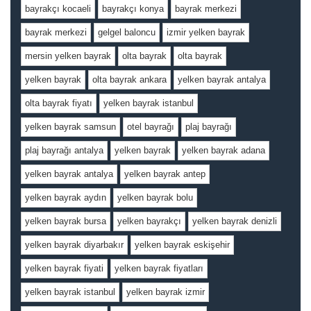
bayrakçı kocaeli
bayrakçı konya
bayrak merkezi
bayrak merkezi
gelgel baloncu
izmir yelken bayrak
mersin yelken bayrak
olta bayrak
olta bayrak
yelken bayrak
olta bayrak ankara
yelken bayrak antalya
olta bayrak fiyatı
yelken bayrak istanbul
yelken bayrak samsun
otel bayrağı
plaj bayrağı
plaj bayrağı antalya
yelken bayrak
yelken bayrak adana
yelken bayrak antalya
yelken bayrak antep
yelken bayrak aydın
yelken bayrak bolu
yelken bayrak bursa
yelken bayrakçı
yelken bayrak denizli
yelken bayrak diyarbakır
yelken bayrak eskişehir
yelken bayrak fiyati
yelken bayrak fiyatları
yelken bayrak istanbul
yelken bayrak izmir