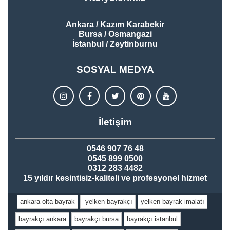
Ankara / Kazım Karabekir
Bursa / Osmangazi
İstanbul / Zeytinburnu
SOSYAL MEDYA
İletişim
0546 907 76 48
0545 899 0500
0312 283 4482
15 yıldır kesintisiz-kaliteli ve profesyonel hizmet
ankara olta bayrak
yelken bayrakçı
yelken bayrak imalatı
bayrakçı ankara
bayrakçı bursa
bayrakçı istanbul