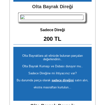
Olta Bayrak Direği
Sadece Direği
200 TL
Olta Bayraklara ait elinizde bulunan parçaları
değerlendirin..
Olta Bayrak Kumaşı ve Dubası duruyor mu..
Sadece Direğine mi ihtiyacınız var?
Bu durumda parça olarak
sadece direğini
satın alın,
ekstra masraftan kurtulun...