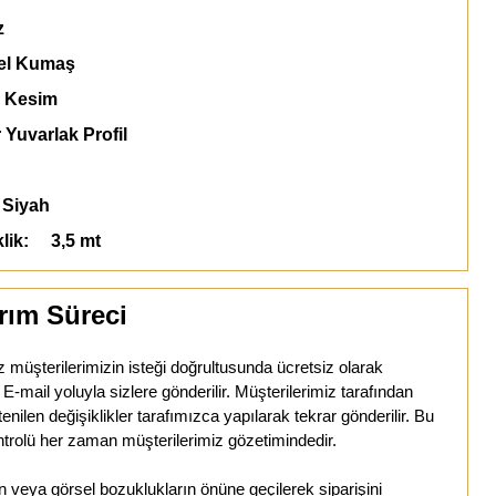
z
l Kumaş
 Kesim
 Yuvarlak Profil
Siyah
klik: 3,5 mt
rım Süreci
z müşterilerimizin isteği doğrultusunda ücretsiz olarak
mail yoluyla sizlere gönderilir. Müşterilerimiz tarafından
tenilen değişiklikler tarafımızca yapılarak tekrar gönderilir. Bu
trolü her zaman müşterilerimiz gözetimindedir.
veya görsel bozuklukların önüne geçilerek siparişini