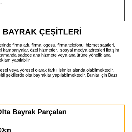
L.
 BAYRAK ÇEŞİTLERİ
rinde firma adı, firma logosu, firma telefonu, hizmet saatleri,
zel kampanyalar, özel hizmetler, sosyal medya adresleri iletişim
nı zamanda sadece ana hizmete veya ana ürüne yönelik ana
eklam yapılabilir.
esel veya yöresel olarak farklı isimler altında olabilmektedir.
şitli şekillerde olta bayraklar yapılabilmektedir. Bunlar için Bazı
lta Bayrak Parçaları
00cm