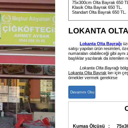
75x300cm Olta Bayrak 650 T
Klasik Olta Bayrak 650 TL.
Standart Olta Bayrak 650 TL.
LOKANTA OLTA
Lokanta Olta Bayrağı
üze
satışı yapılan ürün resimleri, ö
numaraları olabileceği gibi ay
başlıklar yazılarak da istenilen r
Lokanta Olta Bayrağı
bölg
Lokanta Olta Bayrak
ları için çe
örnekler vermek gerekirse
O
Kumaş Ölçüsü : 75x3