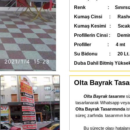
Renk : Sınırsı
Kumaş Cinsi : Rashe
Kumaş Kesimi : Sıcak
Profillerin Cinsi : Demir
Profiller : 4 mt
Su Bidonu : 20 Lt. 
Duba Dahil Bitmiş Yükse
Olta Bayrak Tasa
Olta Bayrak tasarımı
si
tasarlanarak Whatsapp veya E-
Olta Bayrak Tasarımında
is
süreç zarfında tasarımın kon
Bu süreçte olası hataların 