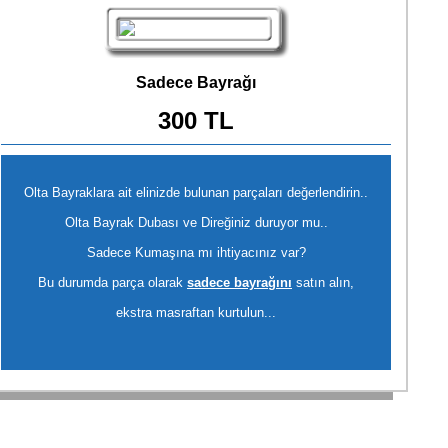
Sadece Bayrağı
300 TL
Olta Bayraklara ait elinizde bulunan parçaları değerlendirin..
Olta Bayrak Dubası ve Direğiniz duruyor mu..
Sadece Kumaşına mı ihtiyacınız var?
Bu durumda parça olarak
sadece bayrağını
satın alın,
ekstra masraftan kurtulun...