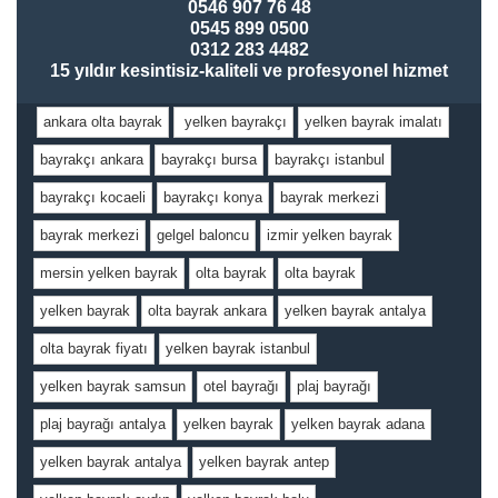
0546 907 76 48
0545 899 0500
0312 283 4482
15 yıldır kesintisiz-kaliteli ve profesyonel hizmet
ankara olta bayrak
yelken bayrakçı
yelken bayrak imalatı
bayrakçı ankara
bayrakçı bursa
bayrakçı istanbul
bayrakçı kocaeli
bayrakçı konya
bayrak merkezi
bayrak merkezi
gelgel baloncu
izmir yelken bayrak
mersin yelken bayrak
olta bayrak
olta bayrak
yelken bayrak
olta bayrak ankara
yelken bayrak antalya
olta bayrak fiyatı
yelken bayrak istanbul
yelken bayrak samsun
otel bayrağı
plaj bayrağı
plaj bayrağı antalya
yelken bayrak
yelken bayrak adana
yelken bayrak antalya
yelken bayrak antep