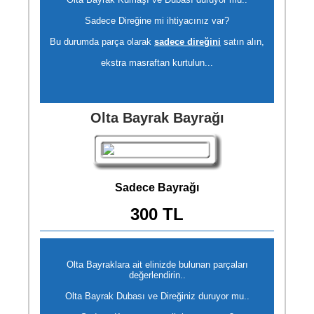
Sadece Direğine mi ihtiyacınız var?
Bu durumda parça olarak
sadece direğini
satın alın,
ekstra masraftan kurtulun...
Olta Bayrak Bayrağı
Sadece Bayrağı
300 TL
Olta Bayraklara ait elinizde bulunan parçaları
değerlendirin..
Olta Bayrak Dubası ve Direğiniz duruyor mu..