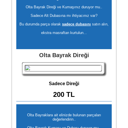
Olta Bayrak Direği ve Kumaşınız duruyor mu..
Sadece Alt Dubasına mı ihtiyacınız var?
Bu durumda parça olarak
sadece dubasını
satın alın,
ekstra masraftan kurtulun...
Olta Bayrak Direği
Sadece Direği
200 TL
Olta Bayraklara ait elinizde bulunan parçaları
değerlendirin..
Olta Bayrak Kumaşı ve Dubası duruyor mu..