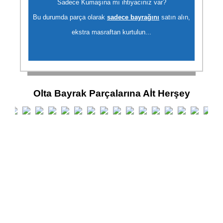
Sadece Kumaşına mı ihtiyacınız var?
Bu durumda parça olarak
sadece bayrağını
satın alın,
ekstra masraftan kurtulun...
Olta Bayrak Parçalarına Aİt Herşey