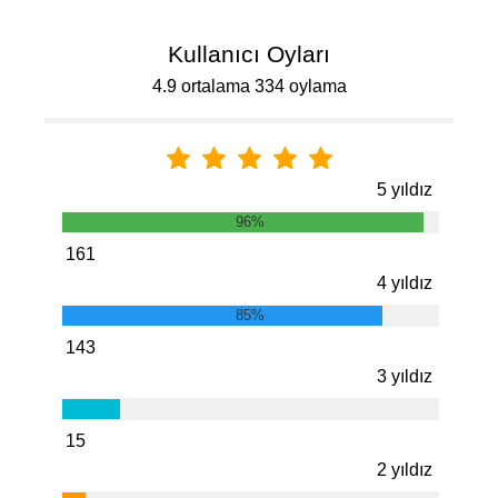
Kullanıcı Oyları
4.9 ortalama 334 oylama
5 yıldız
96%
161
4 yıldız
85%
143
3 yıldız
15
2 yıldız