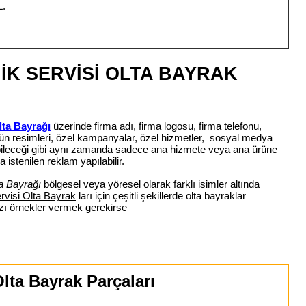
L.
İK SERVİSİ OLTA BAYRAK
lta Bayrağı
üzerinde firma adı, firma logosu, firma telefonu,
ürün resimleri, özel kampanyalar, özel hizmetler, sosyal medya
labileceği gibi aynı zamanda sadece ana hizmete veya ana ürüne
 istenilen reklam yapılabilir.
ta Bayrağı
bölgesel veya yöresel olarak farklı isimler altında
rvisi Olta Bayrak
ları için çeşitli şekillerde olta bayraklar
azı örnekler vermek gerekirse
lta Bayrak Parçaları