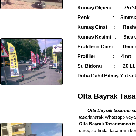
Kumaş Ölçüsü : 75x3
Renk : Sınırsı
Kumaş Cinsi : Rashe
Kumaş Kesimi : Sıcak
Profillerin Cinsi : Demir
Profiller : 4 mt
Su Bidonu : 20 Lt. 
Duba Dahil Bitmiş Yükse
Olta Bayrak Tasa
Olta Bayrak tasarımı
si
tasarlanarak Whatsapp veya E-
Olta Bayrak Tasarımında
is
süreç zarfında tasarımın kon