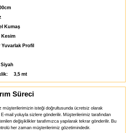
00cm
z
l Kumaş
 Kesim
 Yuvarlak Profil
Siyah
klik: 3,5 mt
rım Süreci
z müşterilerimizin isteği doğrultusunda ücretsiz olarak
mail yoluyla sizlere gönderilir. Müşterilerimiz tarafından
tenilen değişiklikler tarafımızca yapılarak tekrar gönderilir. Bu
trolü her zaman müşterilerimiz gözetimindedir.