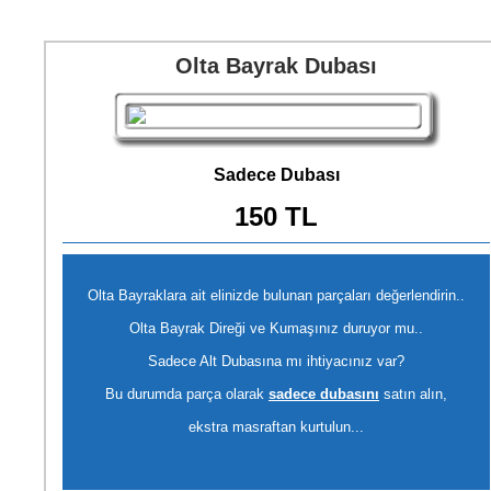
Olta Bayrak Dubası
Sadece Dubası
150 TL
Olta Bayraklara ait elinizde bulunan parçaları değerlendirin..
Olta Bayrak Direği ve Kumaşınız duruyor mu..
Sadece Alt Dubasına mı ihtiyacınız var?
Bu durumda parça olarak
sadece dubasını
satın alın,
ekstra masraftan kurtulun...