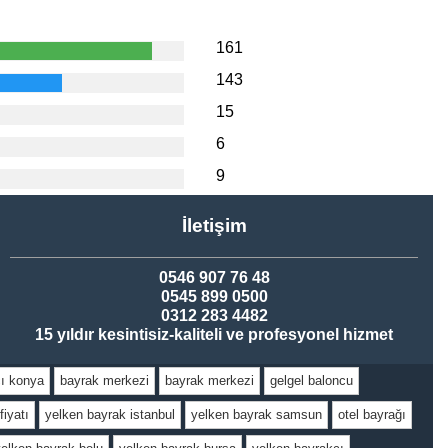
161
143
15
6
9
İletişim
0546 907 76 48
0545 899 0500
0312 283 4482
15 yıldır kesintisiz-kaliteli ve profesyonel hizmet
ı konya
bayrak merkezi
bayrak merkezi
gelgel baloncu
fiyatı
yelken bayrak istanbul
yelken bayrak samsun
otel bayrağı