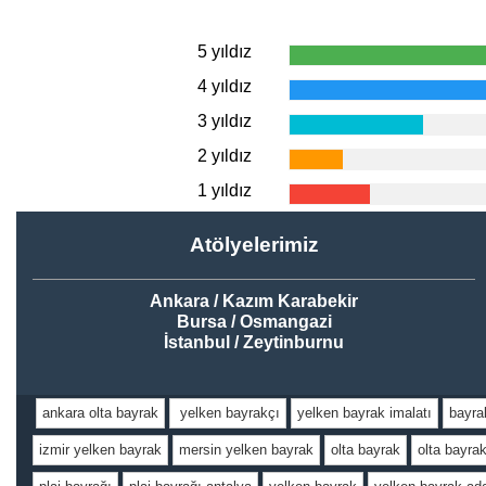
5 yıldız
4 yıldız
3 yıldız
2 yıldız
1 yıldız
Atölyelerimiz
Ankara / Kazım Karabekir
Bursa / Osmangazi
İstanbul / Zeytinburnu
ankara olta bayrak
yelken bayrakçı
yelken bayrak imalatı
bayra
izmir yelken bayrak
mersin yelken bayrak
olta bayrak
olta bayra