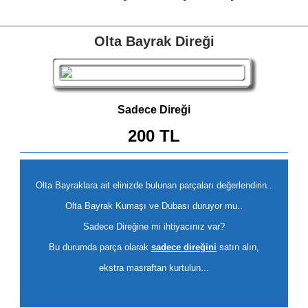
Olta Bayrak Direği
Sadece Direği
200 TL
Olta Bayraklara ait elinizde bulunan parçaları değerlendirin..
Olta Bayrak Kumaşı ve Dubası duruyor mu..
Sadece Direğine mi ihtiyacınız var?
Bu durumda parça olarak
sadece direğini
satın alın,
ekstra masraftan kurtulun...